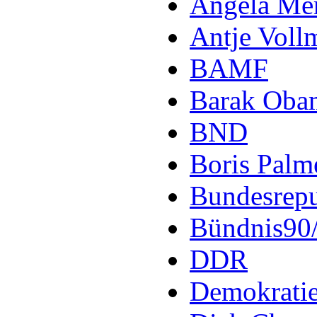
Angela Me
Antje Voll
BAMF
Barak Oba
BND
Boris Palm
Bundesrepu
Bündnis90
DDR
Demokrati