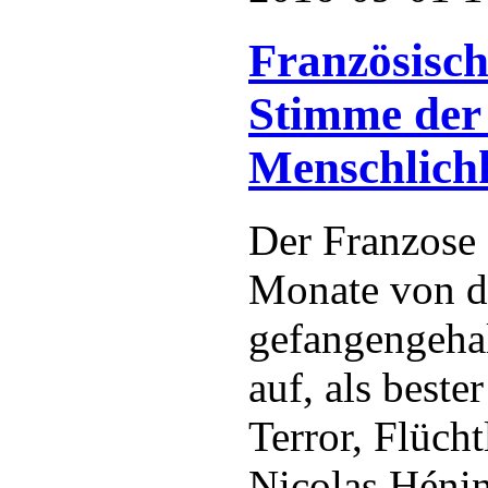
Französisch
Stimme der
Menschlichk
Der Franzose
Monate von de
gefangengehal
auf, als best
Terror, Flüch
Nicolas Hénin