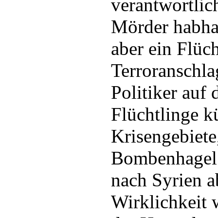
verantwortli
Mörder habha
aber ein Flüc
Terroranschl
Politiker auf
Flüchtlinge kü
Krisengebiete,
Bombenhagel o
nach Syrien a
Wirklichkeit w