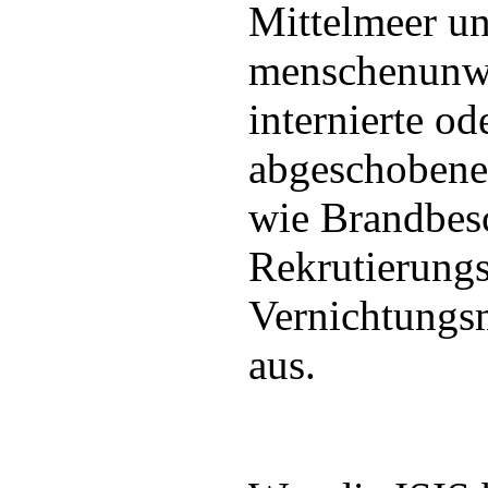
Mittelmeer un
menschenunw
internierte od
abgeschobener
wie Brandbesc
Rekrutierung
Vernichtungsm
aus.