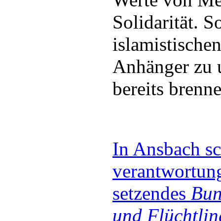
Solidarität. S
islamistischen
Anhänger zu u
bereits bren
In Ansbach sc
verantwortun
setzendes
Bun
und Flüchtli