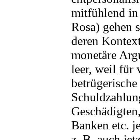
mitfühlend i
Rosa) gehen s
deren Kontext
monetäre Argu
leer, weil für
betrügerische
Schuldzahlun
Geschädigten,
Banken etc. j
z. B. auch jet