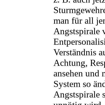
Sturmgewehre
man für all je
Angstspirale 
Entpersonalis
Verständnis a
Achtung, Res
ansehen und 
System so änd
Angstspirale 
unnötig wird.